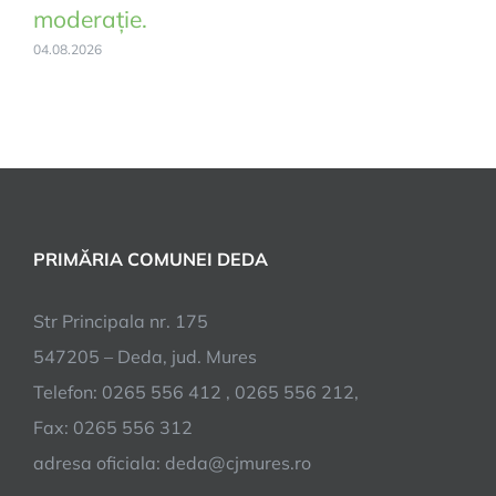
moderație.
04.08.2026
PRIMĂRIA COMUNEI DEDA
Str Principala nr. 175
547205 – Deda, jud. Mures
Telefon: 0265 556 412 , 0265 556 212,
Fax: 0265 556 312
adresa oficiala: deda@cjmures.ro