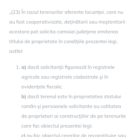
„(2
3
) În cazul terenurilor aferente locuinţei, care nu
au fost cooperativizate, deţinătorii sau moştenitorii
acestora pot solicita comisiei judeţene emiterea
titlului de proprietate în condiţiile prezentei legi,
astfel:
a)
dacă solicitanţii figurează în registrele
agricole sau registrele cadastrale şi în
evidenţele fiscale;
b)
dacă terenul este în proprietatea statului
român şi persoanele solicitante au calitatea
de proprietari ai construcţiilor de pe terenurile
care fac obiectul prezentei legi;
c)
nu fac obiectul cererilor de reconstituire sau