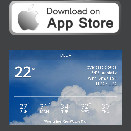
DEDA
22
overcast clouds
°
54% humidity
wind: 2m/s ESE
H 22 • L 22
27
31
34
32
30
°
°
°
°
°
SUN
MON
TUE
WED
THU
Weather from OpenWeatherMap