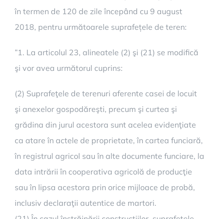
în termen de 120 de zile începând cu 9 august
2018, pentru următoarele suprafețele de teren:
”1. La articolul 23, alineatele (2) şi (2
1
) se modifică
şi vor avea următorul cuprins:
(2) Suprafeţele de terenuri aferente casei de locuit
şi anexelor gospodăreşti, precum şi curtea şi
grădina din jurul acestora sunt acelea evidenţiate
ca atare în actele de proprietate, în cartea funciară,
în registrul agricol sau în alte documente funciare, la
data intrării în cooperativa agricolă de producţie
sau în lipsa acestora prin orice mijloace de probă,
inclusiv declaraţii autentice de martori.
(2
1
) În cazul înstrăinării construcţiilor, suprafeţele