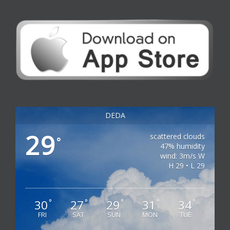
DEDA
29
scattered clouds
°
47% humidity
wind: 3m/s W
H 29 • L 29
30
27
29
31
34
°
°
°
°
°
FRI
SAT
SUN
MON
TUE