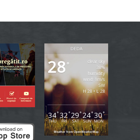
DEDA
28
clear sky
°
38%
humidity
wind: 1m/s
SW
H 28 • L 28
34
32
29
24
30
°
°
°
°
°
THU
FRI
SAT
SUN
MON
Weather from OpenWeatherMap