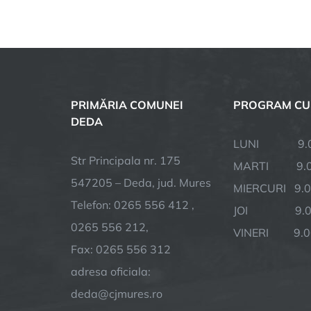
PRIMĂRIA COMUNEI
PROGRAM CU
DEDA
LUNI 9.00 
Str Principala nr. 175
MARTI 9.00
547205 – Deda, jud. Mures
MIERCURI 9.0
Telefon: 0265 556 412 ,
JOI 9.00 
0265 556 212,
VINERI 9.00
Fax: 0265 556 312
adresa oficiala:
deda@cjmures.ro