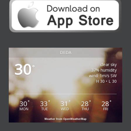
DEDA
30
clear sky
°
37% humidity
wind: 1m/s SW
H 30 • L 30
30
33
31
28
28
°
°
°
°
°
MON
TUE
WED
THU
FRI
Weather from OpenWeatherMap