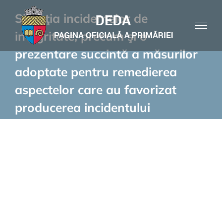
Skip
Situaţia incidentelor de
to
integritate, precum şi o
content
prezentare succintă a măsurilor
adoptate pentru remedierea
aspectelor care au favorizat
producerea incidentului