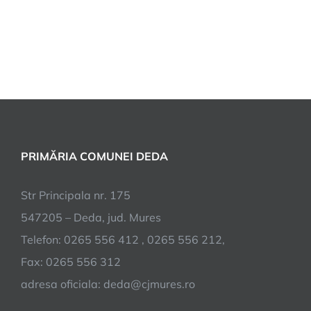
PRIMĂRIA COMUNEI DEDA
Str Principala nr. 175
547205 – Deda, jud. Mures
Telefon: 0265 556 412 , 0265 556 212,
Fax: 0265 556 312
adresa oficiala: deda@cjmures.ro