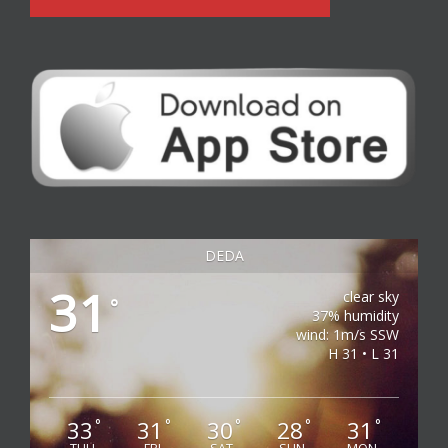
DEDA
31
clear sky
°
37% humidity
wind: 1m/s SSW
H 31 • L 31
33
31
30
28
31
°
°
°
°
°