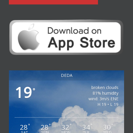
DEDA
19
broken clouds
°
81% humidity
wind: 3m/s ENE
H 19 • L 19
28
28
32
34
30
°
°
°
°
°
SAT
SUN
MON
TUE
WED