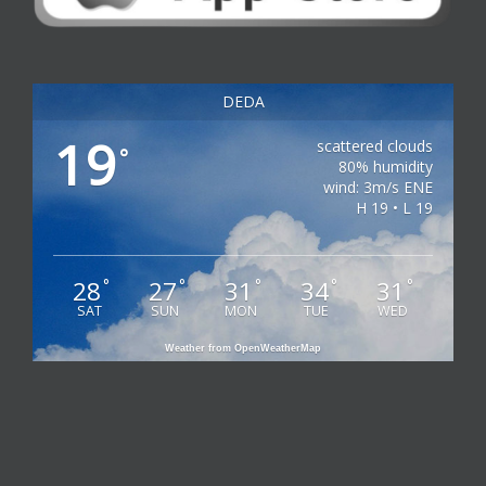
DEDA
19
scattered clouds
°
80% humidity
wind: 3m/s ENE
H 19 • L 19
28
27
31
34
31
°
°
°
°
°
SAT
SUN
MON
TUE
WED
Weather from OpenWeatherMap