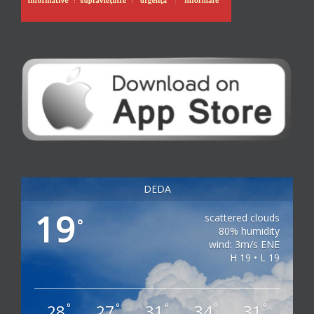
DEDA
19
scattered clouds
°
80% humidity
wind: 3m/s ENE
H 19 • L 19
28
27
31
34
31
°
°
°
°
°