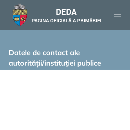
Skip
to
content
Datele de contact ale
autorității/instituției publice