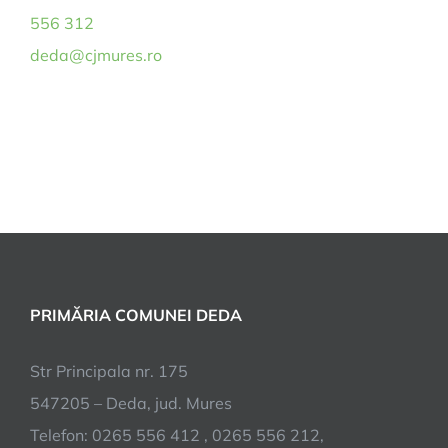
556 312
deda@cjmures.ro
PRIMĂRIA COMUNEI DEDA
Str Principala nr. 175
547205 – Deda, jud. Mures
Telefon: 0265 556 412 , 0265 556 212,