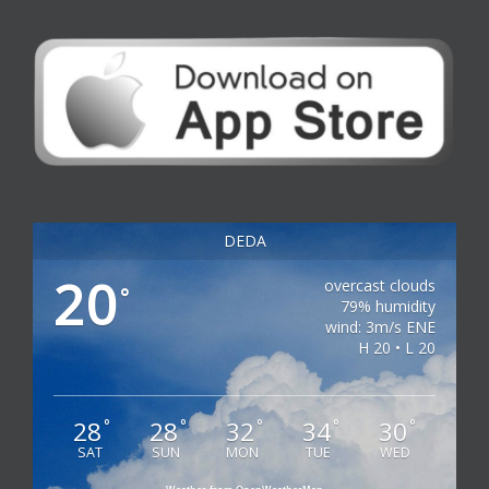
DEDA
20
overcast clouds
°
79% humidity
wind: 3m/s ENE
H 20 • L 20
28
28
32
34
30
°
°
°
°
°
SAT
SUN
MON
TUE
WED