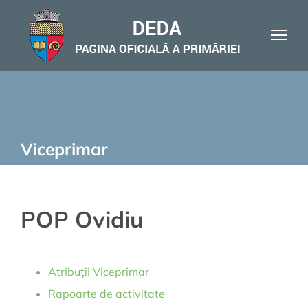
Skip
to
content
Viceprimar
POP Ovidiu
Atribuții Viceprimar
Rapoarte de activitate