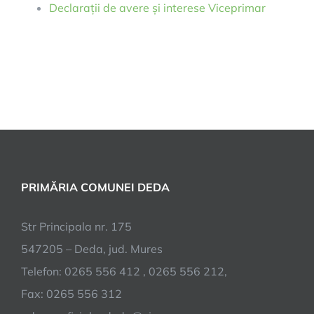
Declarații de avere și interese Viceprimar
PRIMĂRIA COMUNEI DEDA
Str Principala nr. 175
547205 – Deda, jud. Mures
Telefon: 0265 556 412 , 0265 556 212,
Fax: 0265 556 312