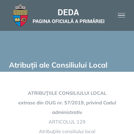
Skip
to
content
Atribuții ale Consiliului Local
ATRIBUŢIILE CONSILIULUI LOCAL
extrase din OUG nr. 57/2019, privind Codul
administrativ
ARTICOLUL 129
Atribuţiile consiliului local