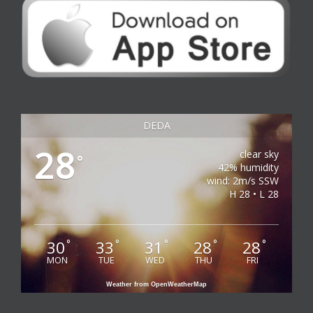
DEDA
28
clear sky
°
42% humidity
wind: 2m/s SSW
H 28 • L 28
30
33
31
28
28
°
°
°
°
°
MON
TUE
WED
THU
FRI
Weather from OpenWeatherMap