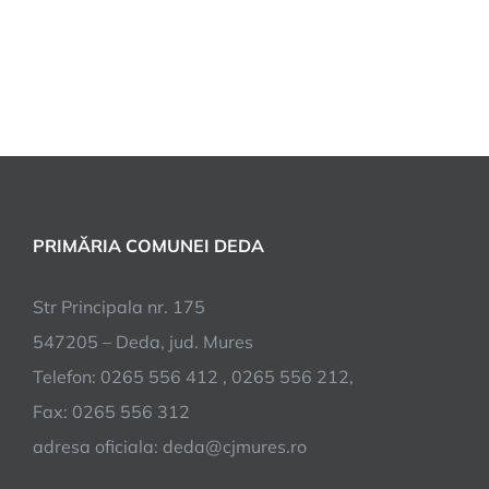
PRIMĂRIA COMUNEI DEDA
Str Principala nr. 175
547205 – Deda, jud. Mures
Telefon: 0265 556 412 , 0265 556 212,
Fax: 0265 556 312
adresa oficiala: deda@cjmures.ro