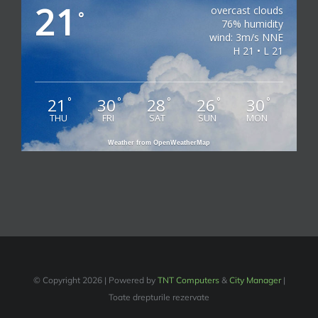
21
overcast clouds
°
76% humidity
wind: 3m/s NNE
H 21 • L 21
21
30
28
26
30
°
°
°
°
°
THU
FRI
SAT
SUN
MON
Weather from OpenWeatherMap
© Copyright
2026 | Powered by
TNT Computers
&
City Manager
|
Toate drepturile rezervate