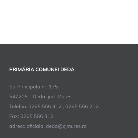
PRIMĂRIA COMUNEI DEDA
Str Principala nr. 175
547205 – Deda, jud. Mures
Telefon: 0265 556 412 , 0265 556 212,
Fax: 0265 556 312
adresa oficiala: deda@cjmures.ro