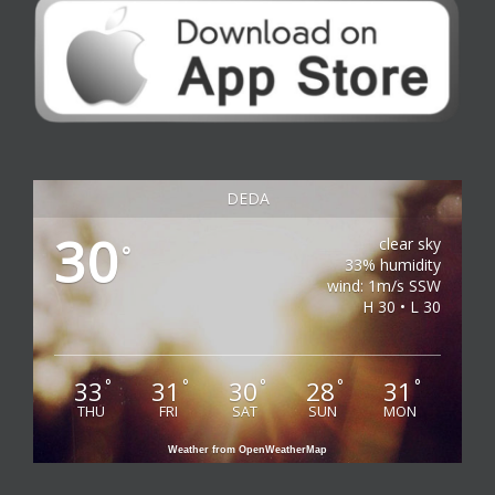
DEDA
30
clear sky
°
33% humidity
wind: 1m/s SSW
H 30 • L 30
33
31
30
28
31
°
°
°
°
°
THU
FRI
SAT
SUN
MON
Weather from OpenWeatherMap