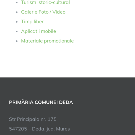
Turism istoric-cultural
Galerie Foto / Video
Timp liber
Aplicatii mobile
Materiale promotionale
PRIMĂRIA COMUNEI DEDA
Str Principala nr. 175
547205 – Deda, jud. Mures