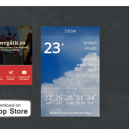
DEDA
23
broken
°
clouds
69%
humidity
wind: 2m/s
NNE
H 23 • L 23
22
25
28
31
34
°
°
°
°
°
FRI
SAT
SUN
MON
TUE
Weather from OpenWeatherMap