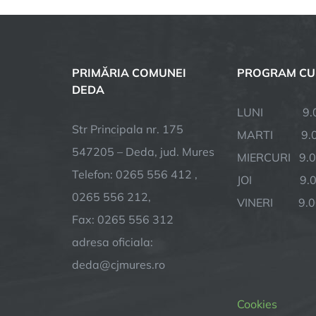
PRIMĂRIA COMUNEI
PROGRAM CU
DEDA
LUNI 9.00 
Str Principala nr. 175
MARTI 9.00
547205 – Deda, jud. Mures
MIERCURI 9.0
Telefon: 0265 556 412 ,
JOI 9.00 
0265 556 212,
VINERI 9.00
Fax: 0265 556 312
adresa oficiala:
deda@cjmures.ro
Cookies