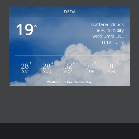
DEDA
19
scattered clouds
°
80% humidity
wind: 3m/s ENE
H 19 • L 19
28
28
32
34
30
°
°
°
°
°
SAT
SUN
MON
TUE
WED
Weather from OpenWeatherMap