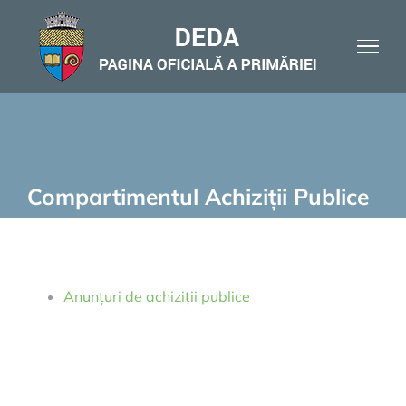
Skip
to
content
Compartimentul Achiziții Publice
Anunțuri de achiziții publice