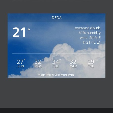
DEDA
21
overcast clouds
°
61% humidity
wind: 2m/s E
H 21 • L 21
27
32
34
32
29
°
°
°
°
°
SUN
MON
TUE
WED
THU
Weather from OpenWeatherMap