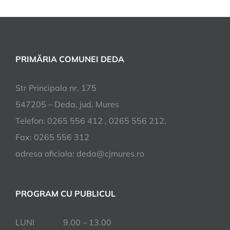
PRIMĂRIA COMUNEI DEDA
Str Principala nr. 175
547205 – Deda, jud. Mures
Telefon: 0265 556 412 , 0265 556 212,
Fax: 0265 556 312
adresa oficiala: deda@cjmures.ro
PROGRAM CU PUBLICUL
LUNI 9.00 – 13.00