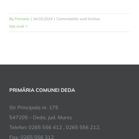
pentru
By
Primaria
|
04.03.2024
|
Comentariile sunt închise
Brosura
Mai mult
2024
PRIMĂRIA COMUNEI DEDA
Str Principala nr. 175
547205 – Deda, jud. Mures
Telefon: 0265 556 412 , 0265 556 212,
Fax: 0265 556 312