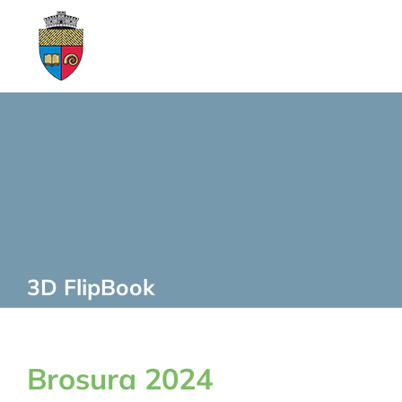
Skip
to
content
3D FlipBook
Brosura 2024