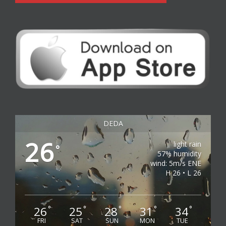
DEDA
26
light rain
°
57% humidity
wind: 5m/s ENE
H 26 • L 26
26
25
28
31
34
°
°
°
°
°
FRI
SAT
SUN
MON
TUE