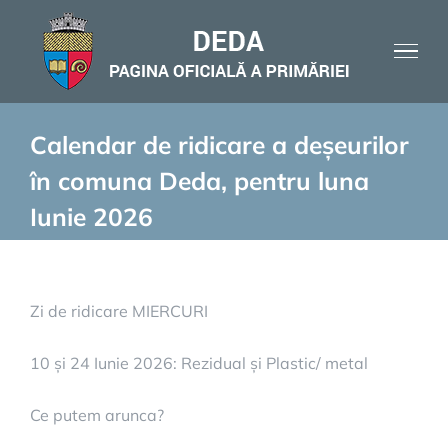
Skip
to
content
Calendar de ridicare a deșeurilor
în comuna Deda, pentru luna
Iunie 2026
Zi de ridicare MIERCURI
10 și 24 Iunie 2026: Rezidual și Plastic/ metal
Ce putem arunca?