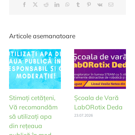
Facebook
Twitter
Reddit
LinkedIn
WhatsApp
Tumblr
Pinterest
Vk
E-
Deda,
mail:
pentru
luna
Iunie
Articole asemanatoare
2026
Stimați cetățeni,
Școala de Vară
Vă recomandăm
LabORotix Deda
să utilizați apa
23.07.2026
din rețeaua