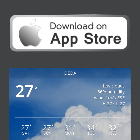
DEDA
27
few clouds
°
56% humidity
wind: 1m/s ESE
H 27 • L 27
27
27
31
34
32
°
°
°
°
°
SAT
SUN
MON
TUE
WED