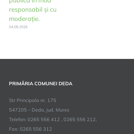
publică în mod
responsabil și cu
moderație.
04.08.2026
PRIMĂRIA COMUNEI DEDA
Str Principala nr. 175
547205 – Deda, jud. Mures
Telefon: 0265 556 412 , 0265 556 212,
Fax: 0265 556 312