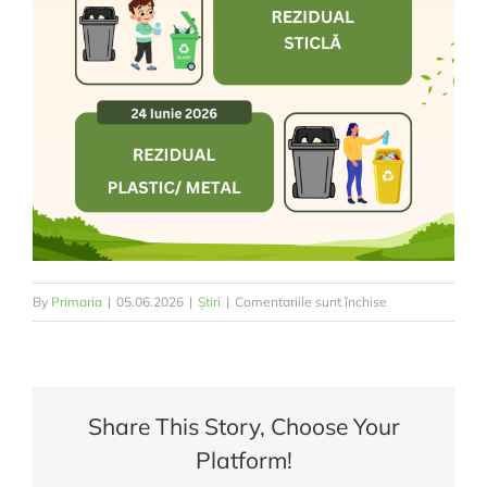
pentru
By
Primaria
|
05.06.2026
|
Știri
|
Comentariile sunt închise
Calendar
de
ridicare
a
Share This Story, Choose Your
deșeurilor
Platform!
în
comuna