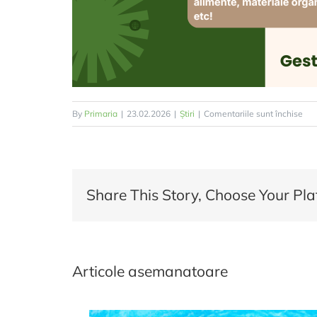
pen
By
Primaria
|
23.02.2026
|
Știri
|
Comentariile sunt închise
Col
sel
a
deș
Share This Story, Choose Your Pla
Articole asemanatoare