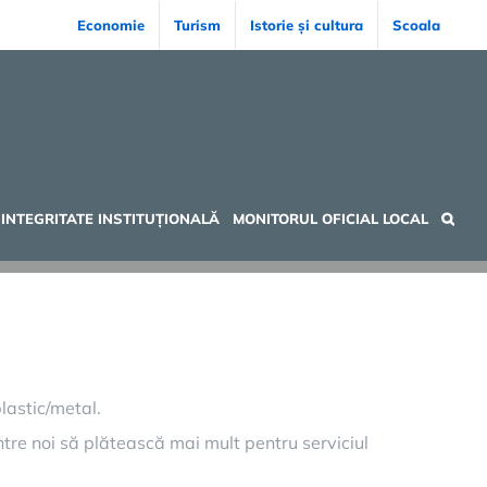
Economie
Turism
Istorie și cultura
Scoala
INTEGRITATE INSTITUȚIONALĂ
MONITORUL OFICIAL LOCAL
lastic/metal.
ntre noi să plătească mai mult pentru serviciul