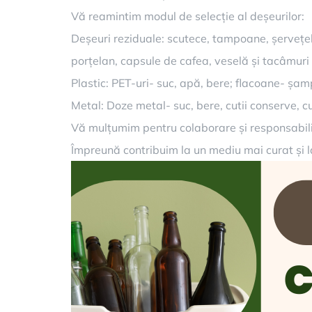
Vă reamintim modul de selecție al deșeurilor:
Deșeuri reziduale: scutece, tampoane, șervețele
porțelan, capsule de cafea, veselă și tacâmuri d
Plastic: PET-uri- suc, apă, bere; flacoane- șamp
Metal: Doze metal- suc, bere, cutii conserve, cut
Vă mulțumim pentru colaborare și responsabili
Împreună contribuim la un mediu mai curat și l