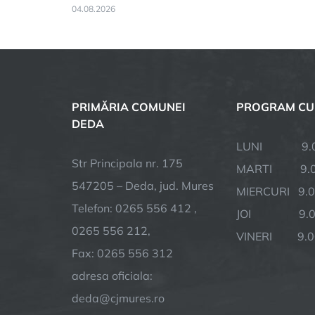
04.08.2026
PRIMĂRIA COMUNEI
PROGRAM CU
DEDA
LUNI 9.00 
Str Principala nr. 175
MARTI 9.00
547205 – Deda, jud. Mures
MIERCURI 9.0
Telefon: 0265 556 412 ,
JOI 9.00 
0265 556 212,
VINERI 9.00
Fax: 0265 556 312
adresa oficiala:
deda@cjmures.ro