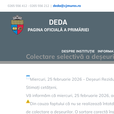
Skip
deda@cjmures.ro
0265 556 412 - 0265 556 212
|
to
content
DESPRE INSTITUȚIE
INFORMAȚ
Colectare selectivă a deșeuri
Miercuri, 25 februarie 2026 – Deșeuri Rezidu
Stimați cetățeni,
Vă informăm că miercuri, 25 februarie 2026, are
Din cauza faptului că nu se realizează întotd
de colectare a deșeurilor. O sortare corectă î