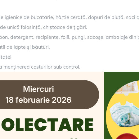
 igienice de bucătărie, hârtie cerată, dopuri de plută, saci d
e unică folosință, chiștoace de țigări.
on, detergent, recipiente, folii, pungi, sacoșe, ambalaje din p
ii de lapte și băuturi.
tate!
a menținerea costurilor sub control.