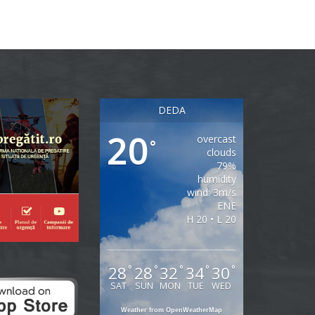
DEDA
20
overcast
°
clouds
79%
humidity
wind: 3m/s
ENE
H 20 • L 20
28
28
32
34
30
°
°
°
°
°
SAT
SUN
MON
TUE
WED
Weather from OpenWeatherMap