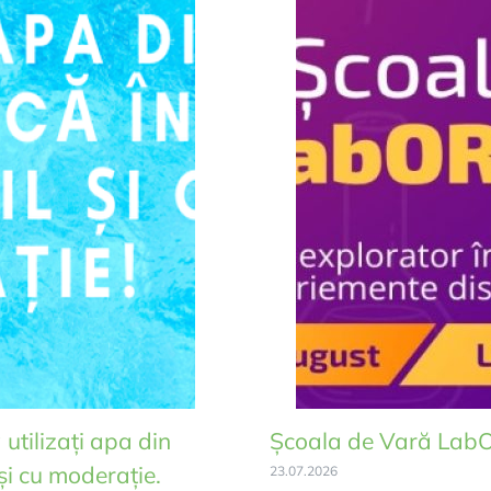
utilizați apa din
Școala de Vară Lab
și cu moderație.
23.07.2026