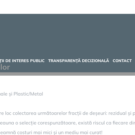
II DE INTERES PUBLIC
TRANSPARENȚĂ DECIZIONALĂ
CONTACT
lor
ale și Plastic/Metal
 loc colectarea următoarelor fracții de deșeuri: rezidual și p
eauna o selecție corespunzătoare, există riscul ca fiecare di
nseamnă costuri mai mici și un mediu mai curat!