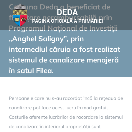
Skip
Comuna Deda a beneficiat de
to
finanțare nerambursabilă prin
content
Programul Național de Investiții
„Anghel Saligny”, prin
intermediul căruia a fost realizat
sistemul de canalizare menajeră
în satul Filea.
Persoanele care nu s-au racordat încă la rețeaua de
canalizare pot face acest lucru în mod gratuit.
Costurile aferente lucrărilor de racordare la sistemul
de canalizare în interiorul proprietății sunt