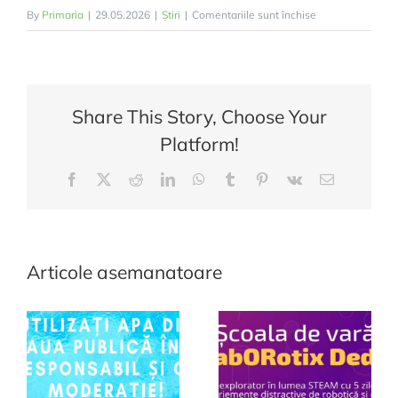
pentru
By
Primaria
|
29.05.2026
|
Știri
|
Comentariile sunt închise
Comuna
Deda
a
beneficiat
Share This Story, Choose Your
de
Platform!
finanțare
nerambursabilă
Facebook
Twitter
Reddit
LinkedIn
WhatsApp
Tumblr
Pinterest
Vk
E-
prin
mail:
Programul
Național
de
Articole asemanatoare
Investiții
„Anghel
Saligny”,
prin
intermediul
căruia
a