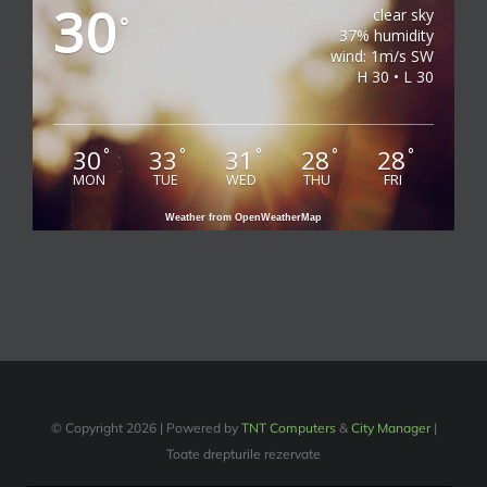
30
clear sky
°
37% humidity
wind: 1m/s SW
H 30 • L 30
30
33
31
28
28
°
°
°
°
°
MON
TUE
WED
THU
FRI
Weather from OpenWeatherMap
© Copyright
2026 | Powered by
TNT Computers
&
City Manager
|
Toate drepturile rezervate