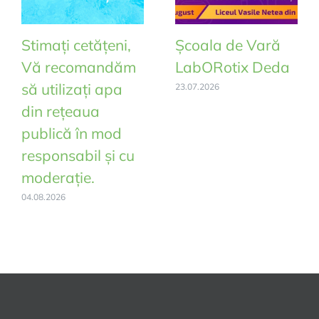
fost
realizat
Stimați cetățeni,
Școala de Vară
sistemul
Vă recomandăm
LabORotix Deda
de
canalizare
să utilizați apa
23.07.2026
menajeră
din rețeaua
în
publică în mod
satul
responsabil și cu
Filea.
moderație.
04.08.2026