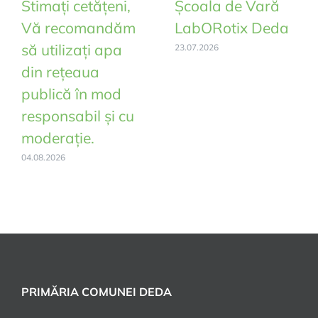
Stimați cetățeni,
Școala de Vară
Vă recomandăm
LabORotix Deda
să utilizați apa
23.07.2026
din rețeaua
publică în mod
responsabil și cu
moderație.
04.08.2026
PRIMĂRIA COMUNEI DEDA