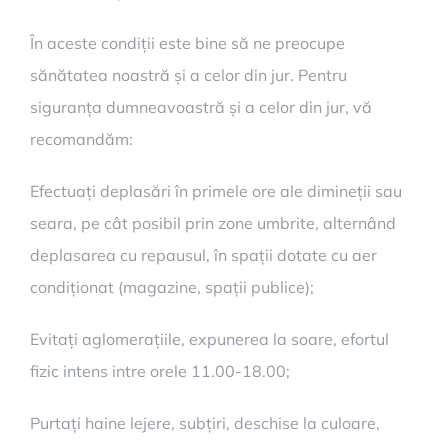
În aceste condiții este bine să ne preocupe
sănătatea noastră și a celor din jur. Pentru
siguranța dumneavoastră și a celor din jur, vă
recomandăm:
Efectuați deplasări în primele ore ale dimineții sau
seara, pe cât posibil prin zone umbrite, alternând
deplasarea cu repausul, în spații dotate cu aer
condiționat (magazine, spații publice);
Evitați aglomerațiile, expunerea la soare, efortul
fizic intens intre orele 11.00-18.00;
Purtați haine lejere, subțiri, deschise la culoare,