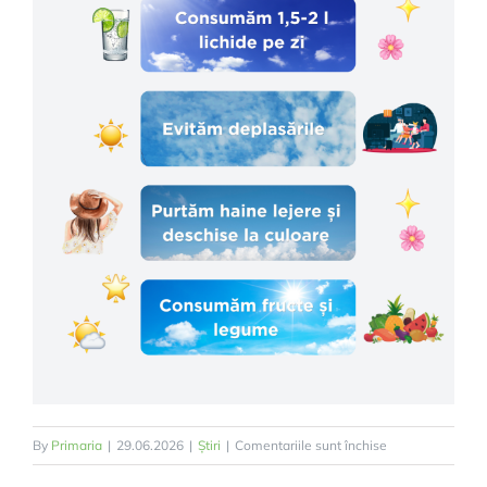
pentru
By
Primaria
|
29.06.2026
|
Știri
|
Comentariile sunt închise
Cum