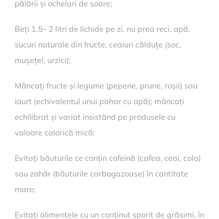
pălării și ochelari de soare;
Beți 1,5- 2 litri de lichide pe zi, nu prea reci, apă,
sucuri naturale din fructe, ceaiuri călduțe (soc,
mușețel, urzici);
Mâncați fructe și legume (pepene, prune, roșii) sau
iaurt (echivalentul unui pahar cu apă); mâncați
echilibrat și variat insistând pe produsele cu
valoare calorică mică;
Evitați băuturile ce conțin cofeină (cafea, ceai, cola)
sau zahăr (băuturile carbogazoase) în cantitate
mare;
Evitați alimentele cu un conținut sporit de grăsimi, în