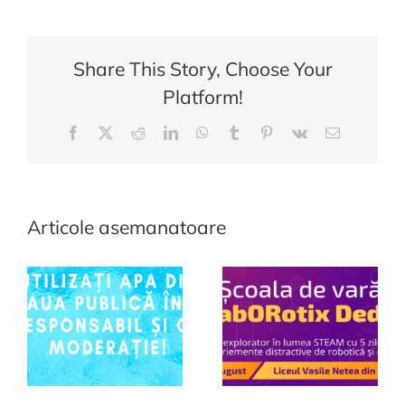
ne
protejâm
în
Share This Story, Choose Your
perioadele
Platform!
caniculare?
Facebook
Twitter
Reddit
LinkedIn
WhatsApp
Tumblr
Pinterest
Vk
E-
mail:
Articole asemanatoare