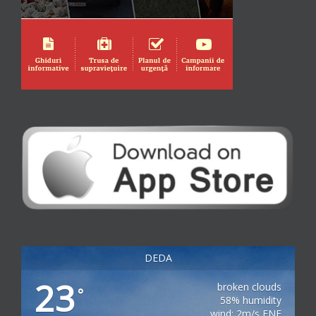
DEDA
23
broken clouds
°
58% humidity
wind: 2m/s ENE