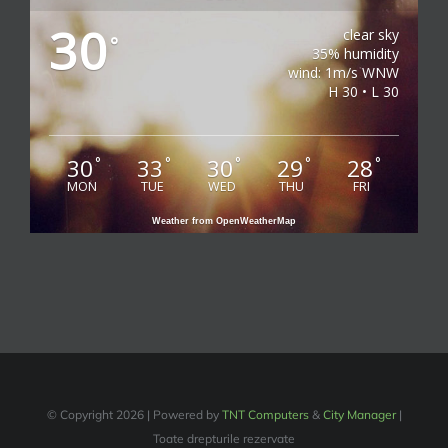
30
clear sky
°
35% humidity
wind: 1m/s WNW
H 30 • L 30
30
33
30
29
28
°
°
°
°
°
MON
TUE
WED
THU
FRI
Weather from OpenWeatherMap
© Copyright
2026 | Powered by
TNT Computers
&
City Manager
|
Toate drepturile rezervate