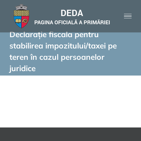
Skip
to
content
Declarație fiscala pentru
stabilirea impozitului/taxei pe
teren în cazul persoanelor
juridice