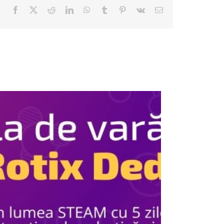
Facebook
Twitter
Reddit
LinkedIn
WhatsApp
Tumblr
Pinterest
Vk
E-
mail: