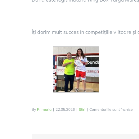
Îți dorim mult succes în competițiile viitoare și
pen
By
Primaria
|
22.05.2026
|
Știri
|
Comentariile sunt închise
Feli
cam
noa
Su