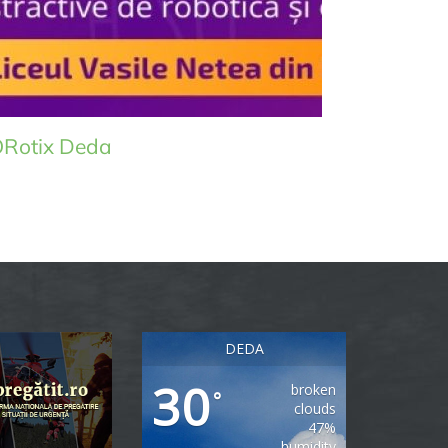
ORotix Deda
DEDA
30
broken
°
clouds
47%
humidity