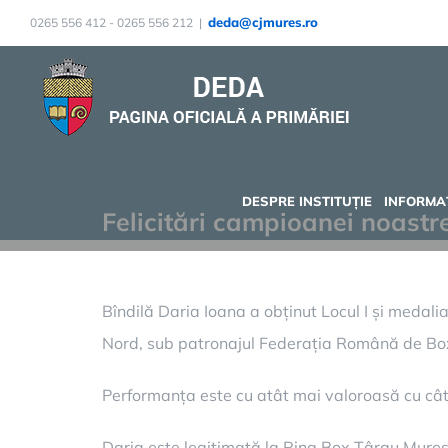
Skip
deda@cjmures.ro
0265 556 412 - 0265 556 212
|
to
content
DESPRE INSTITUȚIE
INFORMAȚ
Felicitări campioanei noastr
Bîndilă Daria Ioana a obținut Locul I și medal
Nord, sub patronajul Federația Română de Bo
Performanța este cu atât mai valoroasă cu cât 
Daria este legitimată la Ring Box Târgu Mureș