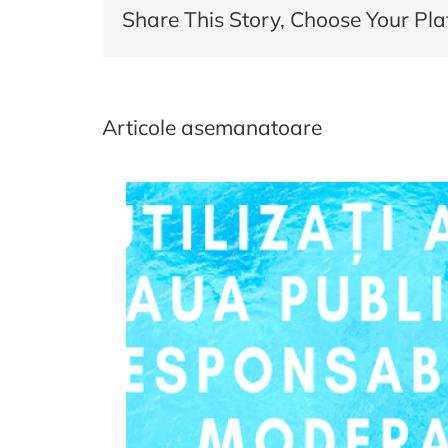
Share This Story, Choose Your Pla
mân
de
tine
Articole asemanatoare