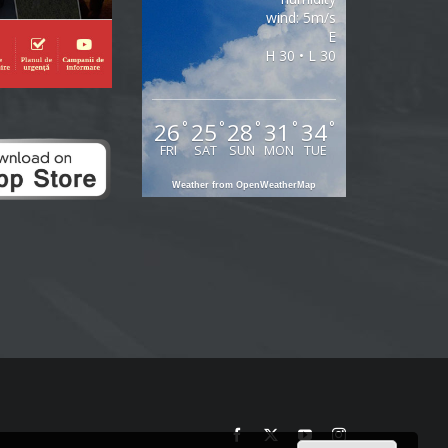
wind: 5m/s
E
H 30 • L 30
26
25
28
31
34
°
°
°
°
°
FRI
SAT
SUN
MON
TUE
Weather from OpenWeatherMap
Facebook
Twitter
YouTube
Instagram