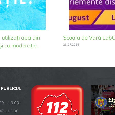
utilizați apa din
Școala de Vară Lab
și cu moderație.
23.07.2026
 PUBLICUL
– 13.00
 – 13.00