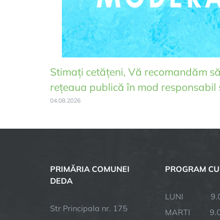
Stimați cetățeni, Vă recomandăm să 
rețeaua publică în mod responsabil 
04.08.2026
PRIMĂRIA COMUNEI
PROGRAM CU
DEDA
LUNI 9.00 
Str Principala nr. 175
MARTI 9.00