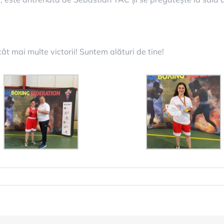
 cât mai multe victorii! Suntem alături de tine!
tru
citări
pioanei
stre!
ntem