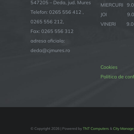
547205 – Deda, jud. Mures
MIERCURI 9.0
Telefon: 0265 556 412 ,
JOI 9.00 
0265 556 212,
VINERI 9.00
Fax: 0265 556 312
adresa oficiala:
deda@cjmures.ro
Cookies
Politica de con
© Copyright
2026 | Powered by
TNT Computers
&
City Manage