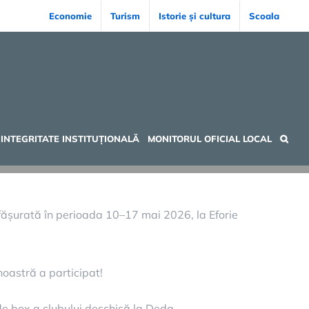
Economie
Turism
Istorie și cultura
Scoala
INTEGRITATE INSTITUȚIONALĂ
MONITORUL OFICIAL LOCAL
sfășurată în perioada 10–17 mai 2026, la Eforie
oastră a participat!
e box a clubului deschisă la Deda.