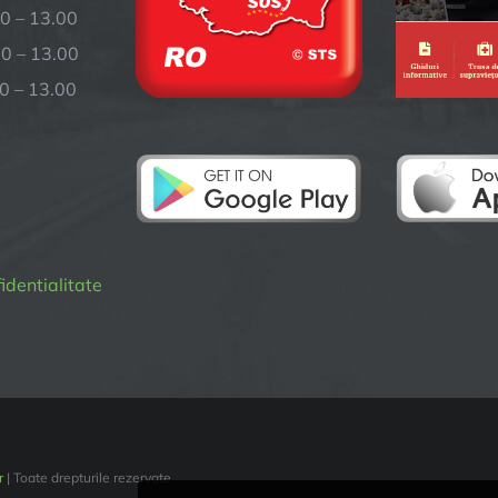
0 – 13.00
– 13.00
 – 13.00
fidentialitate
r
| Toate drepturile rezervate