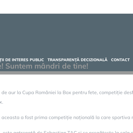
II DE INTERES PUBLIC
TRANSPARENȚĂ DECIZIONALĂ
CONTACT
e! Suntem mândri de tine!
ia de aur la Cupa României la Box pentru fete, competiție de
x.
aceasta a fost prima competiție națională la care sportiva n
, este antrenată de Sebastian TAC și se pregătește la sala d