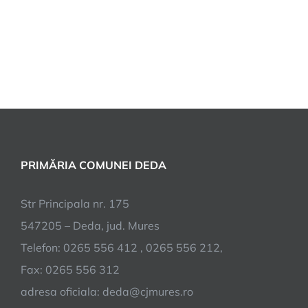
PRIMĂRIA COMUNEI DEDA
Str Principala nr. 175
547205 – Deda, jud. Mures
Telefon: 0265 556 412 , 0265 556 212,
Fax: 0265 556 312
adresa oficiala: deda@cjmures.ro