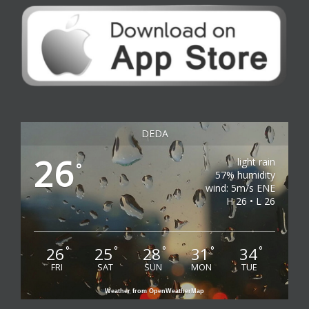
DEDA
26
light rain
°
57% humidity
wind: 5m/s ENE
H 26 • L 26
26
25
28
31
34
°
°
°
°
°
FRI
SAT
SUN
MON
TUE
Weather from OpenWeatherMap