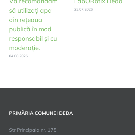
Vă recomandăm
LabORotix Deda
să utilizați apa
23.07.2026
din rețeaua
publică în mod
responsabil și cu
moderație.
04.08.2026
PRIMĂRIA COMUNEI DEDA
Str Principala nr. 175