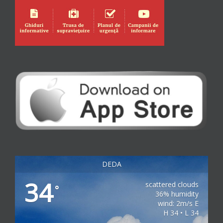
DEDA
34
scattered clouds
°
36% humidity
wind: 2m/s E
H 34 • L 34