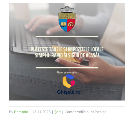
pentru
By
Primaria
|
13.11.2025
|
Știri
|
Comentariile sunt închise
Plătește
taxele
și