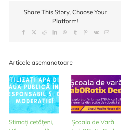
impozitele
Share This Story, Choose Your
locale
Platform!
simplu,
rapid
Facebook
Twitter
Reddit
LinkedIn
WhatsApp
Tumblr
Pinterest
Vk
E-
și
mail:
sigur
de
acasă!
Articole asemanatoare
Stimați cetățeni,
Școala de Vară