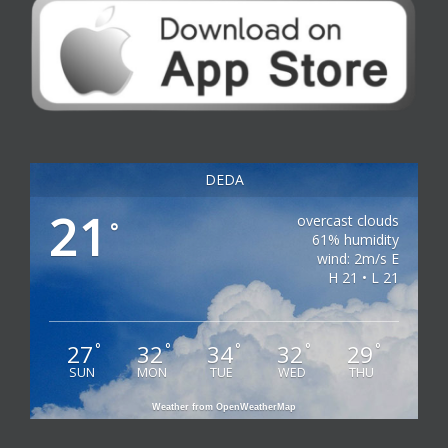
DEDA
21
overcast clouds
°
61% humidity
wind: 2m/s E
H 21 • L 21
27
32
34
32
29
°
°
°
°
°
SUN
MON
TUE
WED
THU
Weather from OpenWeatherMap