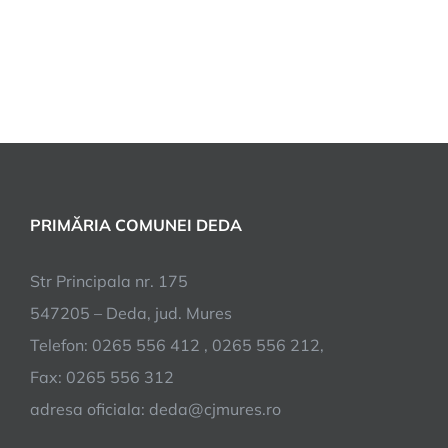
PRIMĂRIA COMUNEI DEDA
Str Principala nr. 175
547205 – Deda, jud. Mures
Telefon: 0265 556 412 , 0265 556 212,
Fax: 0265 556 312
adresa oficiala: deda@cjmures.ro