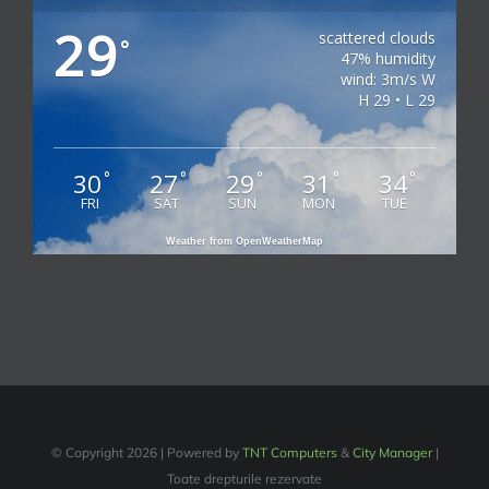
29
scattered clouds
°
47% humidity
wind: 3m/s W
H 29 • L 29
30
27
29
31
34
°
°
°
°
°
FRI
SAT
SUN
MON
TUE
Weather from OpenWeatherMap
© Copyright
2026 | Powered by
TNT Computers
&
City Manager
|
Toate drepturile rezervate