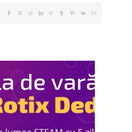
Facebook
Twitter
Reddit
LinkedIn
WhatsApp
Tumblr
Pinterest
Vk
E-
mail: