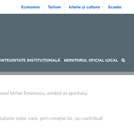
Economie
Turism
Istorie și cultura
Scoala
INTEGRITATE INSTITUȚIONALĂ
MONITORUL OFICIAL LOCAL
nal Mihai Eminescu, simbol al spiritului
uturor celor care, prin creația lor, au contribuit