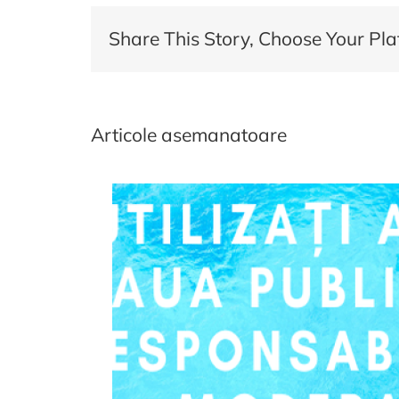
–
Share This Story, Choose Your Pla
15
Ian
Articole asemanatoare