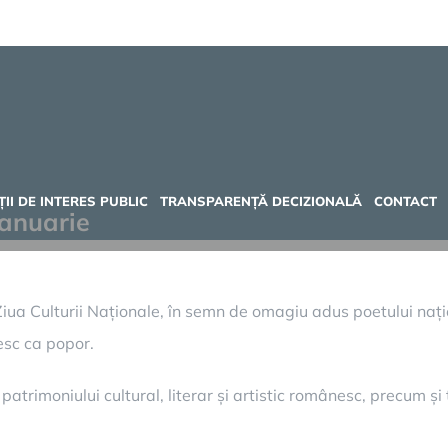
II DE INTERES PUBLIC
TRANSPARENȚĂ DECIZIONALĂ
CONTACT
Ianuarie
iua Culturii Naționale, în semn de omagiu adus poetului națio
nesc ca popor.
patrimoniului cultural, literar și artistic românesc, precum și t