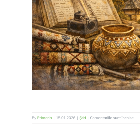
pen
By
Primaria
|
15.01.2026
|
Știri
|
Comentariile sunt închise
Ziu
Cult
Naț