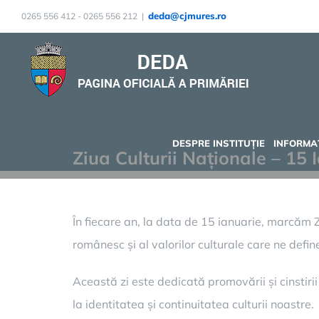
Skip
deda@cjmures.ro
0265 556 412 - 0265 556 212
|
to
content
DESPRE INSTITUȚIE
INFORMAȚ
Ziua Culturii Naționale – 15 
În fiecare an, la data de 15 ianuarie, marcăm Z
românesc și al valorilor culturale care ne defi
Această zi este dedicată promovării și cinstirii 
la identitatea și continuitatea culturii noastre.