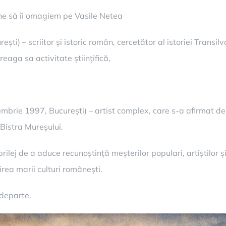
ine să îi omagiem pe Vasile Netea
ti) – scriitor și istoric român, cercetător al istoriei Transil
eaga sa activitate științifică,
brie 1997, București) – artist complex, care s-a afirmat deop
Bistra Mureșului.
ilej de a aduce recunoștință meșterilor populari, artiștilor ș
irea marii culturi românești.
 departe.