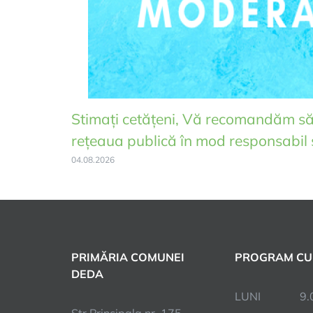
Stimați cetățeni, Vă recomandăm să 
rețeaua publică în mod responsabil 
04.08.2026
PRIMĂRIA COMUNEI
PROGRAM CU
DEDA
LUNI 9.00 
Str Principala nr. 175