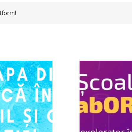
tform!
uarie