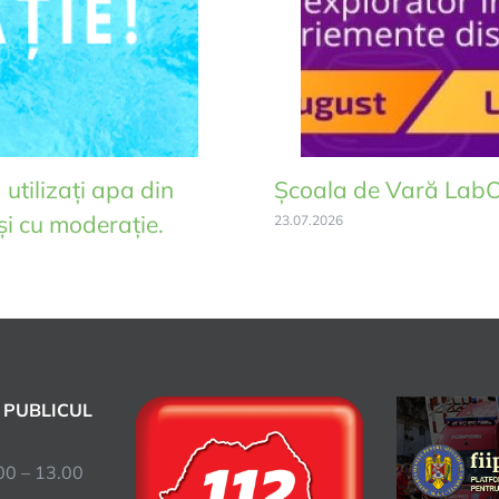
utilizați apa din
Școala de Vară Lab
și cu moderație.
23.07.2026
 PUBLICUL
– 13.00