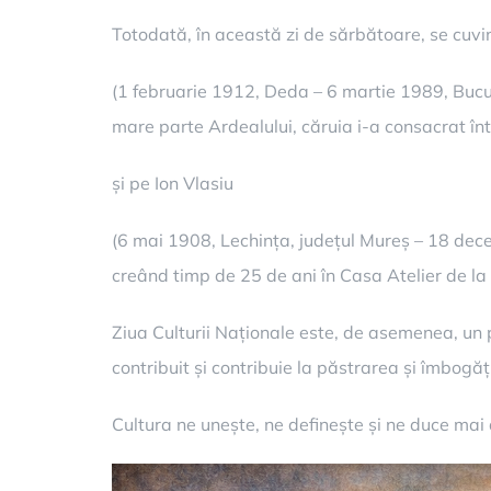
Totodată, în această zi de sărbătoare, se cuv
(1 februarie 1912, Deda – 6 martie 1989, Bucureș
mare parte Ardealului, căruia i-a consacrat într
și pe Ion Vlasiu
(6 mai 1908, Lechința, județul Mureș – 18 decem
creând timp de 25 de ani în Casa Atelier de la 
Ziua Culturii Naționale este, de asemenea, un pr
contribuit și contribuie la păstrarea și îmbogăț
Cultura ne unește, ne definește și ne duce mai