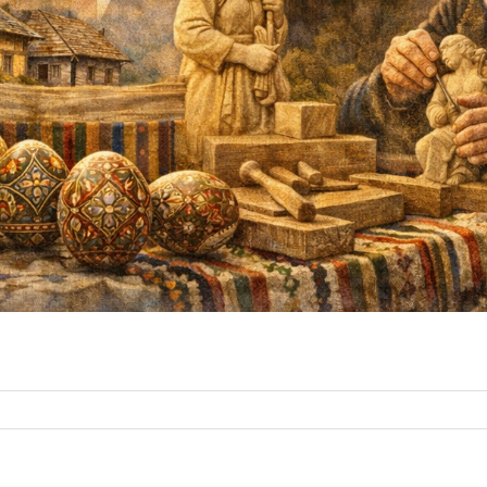
tru
a
urii
ionale