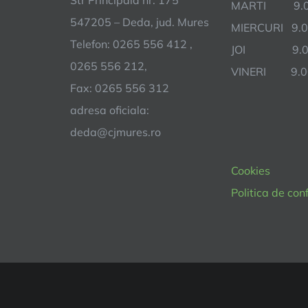
MARTI 9.00
547205 – Deda, jud. Mures
MIERCURI 9.0
Telefon: 0265 556 412 ,
JOI 9.00 
0265 556 212,
VINERI 9.00
Fax: 0265 556 312
adresa oficiala:
deda@cjmures.ro
Cookies
Politica de con