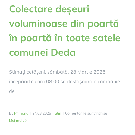
Colectare deșeuri
voluminoase din poartă
în poartă în toate satele
comunei Deda
Stimați cetățeni, sâmbătă, 28 Martie 2026,
începând cu ora 08:00 se desfășoară o campanie
de
pentru
By
Primaria
|
24.03.2026
|
Știri
|
Comentariile sunt închise
Colectare
Mai mult
deșeuri
voluminoase