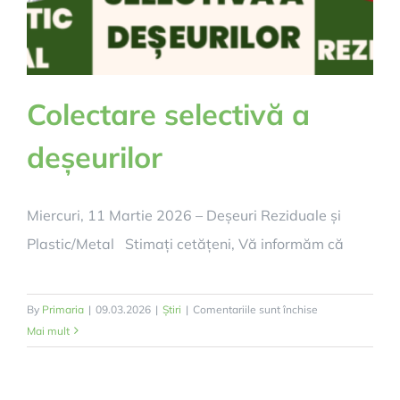
Colectare selectivă a
deșeurilor
Miercuri, 11 Martie 2026 – Deșeuri Reziduale și
Plastic/Metal Stimați cetățeni, Vă informăm că
pentru
By
Primaria
|
09.03.2026
|
Știri
|
Comentariile sunt închise
Colectare
Mai mult
selectivă
a
deșeurilor