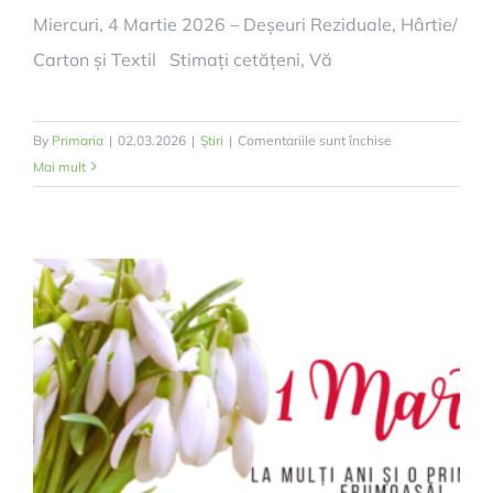
Miercuri, 4 Martie 2026 – Deșeuri Reziduale, Hârtie/
Carton și Textil Stimați cetățeni, Vă
pentru
By
Primaria
|
02.03.2026
|
Știri
|
Comentariile sunt închise
Colectare
Mai mult
selectivă
a
deșeurilor