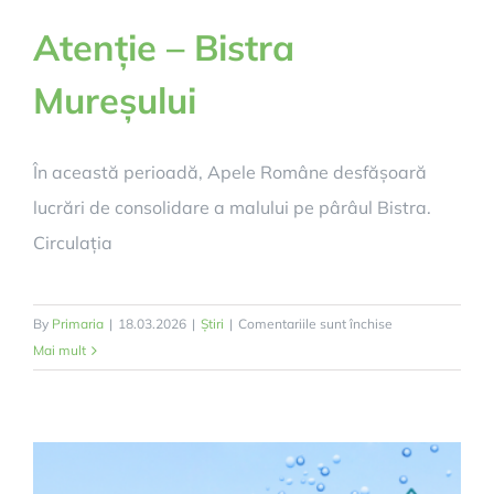
Atenție – Bistra
Mureșului
În această perioadă, Apele Române desfășoară
lucrări de consolidare a malului pe pârâul Bistra.
Circulația
pentru
By
Primaria
|
18.03.2026
|
Știri
|
Comentariile sunt închise
Atenție
Mai mult
–
Bistra
Mureșului