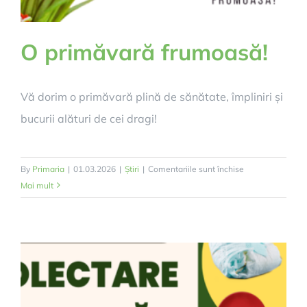
O primăvară frumoasă!
Vă dorim o primăvară plină de sănătate, împliniri și
bucurii alături de cei dragi!
pentru
By
Primaria
|
01.03.2026
|
Știri
|
Comentariile sunt închise
O
Mai mult
primăvară
frumoasă!