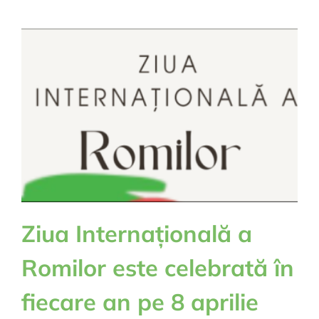
la
box-
ediția
a
V-
a
Ziua Internațională a
Romilor este celebrată în
fiecare an pe 8 aprilie