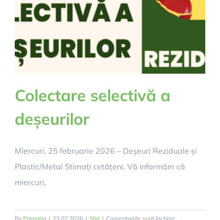
Colectare selectivă a
deșeurilor
Miercuri, 25 februarie 2026 – Deșeuri Reziduale și
Plastic/Metal Stimați cetățeni, Vă informăm că
miercuri,
pentru
By
Primaria
|
23.02.2026
|
Știri
|
Comentariile sunt închise