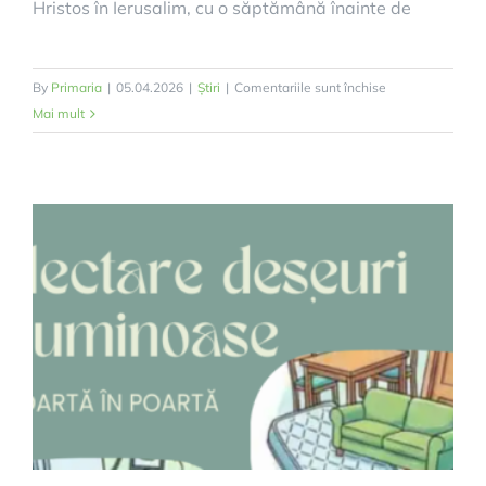
Hristos în Ierusalim, cu o săptămână înainte de
pentru
By
Primaria
|
05.04.2026
|
Știri
|
Comentariile sunt închise
La
Mai mult
mulți
ani
tuturor
celor
care
își
sărbătoresc
onomastica!