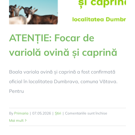
ATENȚIE: Focar de
variolă ovină și caprină
Boala variola ovină și caprină a fost confirmată
oficial în localitatea Dumbrava, comuna Vătava.
Pentru
pentru
By
Primaria
|
07.05.2026
|
Știri
|
Comentariile sunt închise
ATENȚIE:
Mai mult
Focar
de