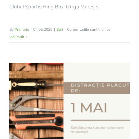
Clubul Sportiv Ring Box Târgu Mureș și
pentru
By
Primaria
|
04.05.2026
|
Știri
|
Comentariile sunt închise
Cupa
Mai mult
Deda
la
Box
–
ediția
a
V-
a