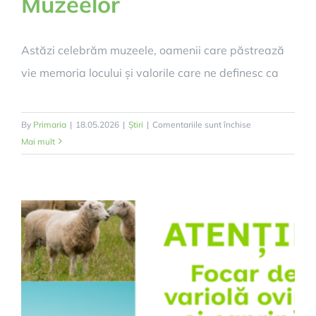
Muzeelor
Astăzi celebrăm muzeele, oamenii care păstrează
vie memoria locului și valorile care ne definesc ca
pentru
By
Primaria
|
18.05.2026
|
Știri
|
Comentariile sunt închise
18
Mai mult
Mai
–
Ziua
Internațională
a
Muzeelor