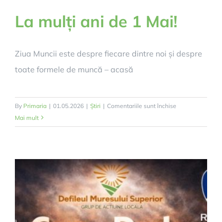
La mulți ani de 1 Mai!
Ziua Muncii este despre fiecare dintre noi și despre
toate formele de muncă – acasă
pentru
By
Primaria
|
01.05.2026
|
Știri
|
Comentariile sunt închise
La
Mai mult
mulți
ani
de
1
Mai!