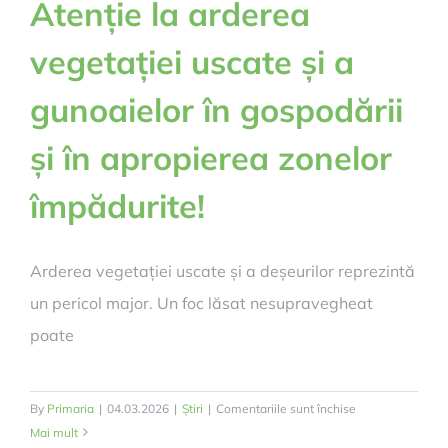
Atenție la arderea
vegetației uscate și a
gunoaielor în gospodării
și în apropierea zonelor
împădurite!
Arderea vegetației uscate și a deșeurilor reprezintă
un pericol major. Un foc lăsat nesupravegheat
poate
pentru
By
Primaria
|
04.03.2026
|
Știri
|
Comentariile sunt închise
Atenție
Mai mult