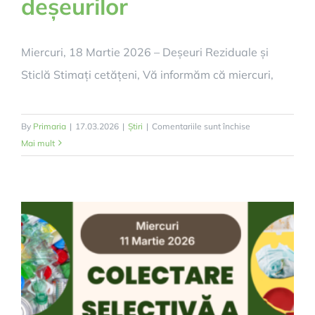
deșeurilor
Miercuri, 18 Martie 2026 – Deșeuri Reziduale și
Sticlă Stimați cetățeni, Vă informăm că miercuri,
pentru
By
Primaria
|
17.03.2026
|
Știri
|
Comentariile sunt închise
Colectare
Mai mult
selectivă
a
deșeurilor