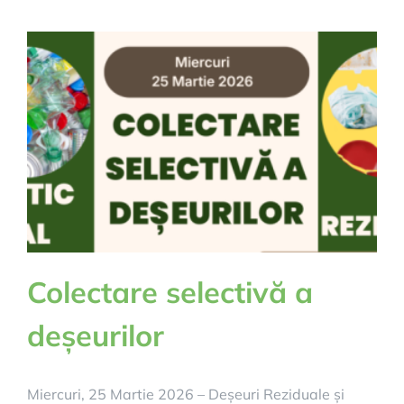
din
poartă
în
poartă
în
toate
satele
comunei
Deda
Colectare selectivă a
deșeurilor
Miercuri, 25 Martie 2026 – Deșeuri Reziduale și