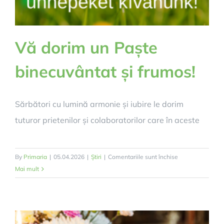
Vă dorim un Paște
binecuvântat și frumos!
Sărbători cu lumină armonie și iubire le dorim
tuturor prietenilor și colaboratorilor care în aceste
pentru
By
Primaria
|
05.04.2026
|
Știri
|
Comentariile sunt închise
Vă
Mai mult
dorim
un
Paște
binecuvântat