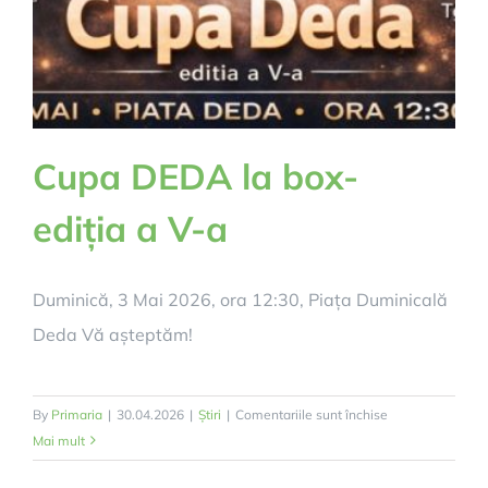
Cupa DEDA la box-
ediția a V-a
Duminică, 3 Mai 2026, ora 12:30, Piața Duminicală
Deda Vă așteptăm!
pentru
By
Primaria
|
30.04.2026
|
Știri
|
Comentariile sunt închise
Cupa
Mai mult
DEDA